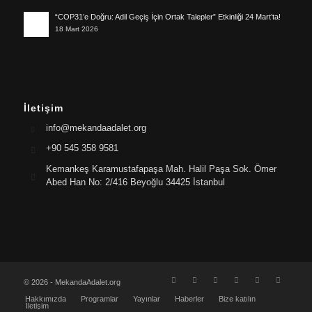
“COP31’e Doğru: Adil Geçiş İçin Ortak Talepler” Etkinliği 24 Mart’ta!
18 Mart 2026
İletişim
info@mekandaadalet.org
+90 545 358 9581
Kemankeş Karamustafapaşa Mah. Halil Paşa Sok. Ömer
Abed Han No: 2/416 Beyoğlu 34425 İstanbul
© 2026 - MekandaAdalet.org
Hakkımızda
Programlar
Yayınlar
Haberler
Bize katılın
İletişim