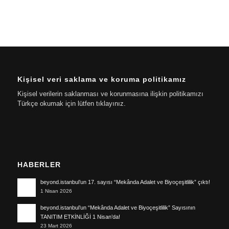
Kişisel veri saklama ve koruma politikamız
Kişisel verilerin saklanması ve korunmasına ilişkin politikamızı
Türkçe okumak için lütfen tıklayınız.
HABERLER
beyond.istanbul’un 17. sayısı “Mekânda Adalet ve Biyoçeşitlilik” çıktı!
1 Nisan 2026
beyond.istanbul’un “Mekânda Adalet ve Biyoçeşitlilik” Sayısının
TANITIM ETKİNLİĞİ 1 Nisan’da!
23 Mart 2026