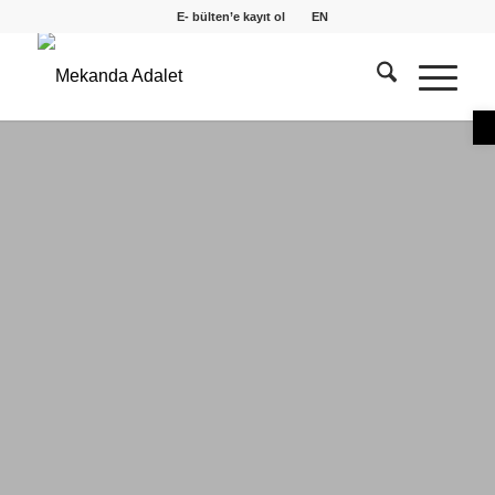
E- bülten’e kayıt ol
EN
O
Çevre Adaleti
Programı