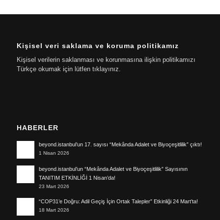
Kişisel veri saklama ve koruma politikamız
Kişisel verilerin saklanması ve korunmasına ilişkin politikamızı
Türkçe okumak için lütfen tıklayınız.
HABERLER
beyond.istanbul’un 17. sayısı “Mekânda Adalet ve Biyoçeşitlilik” çıktı!
1 Nisan 2026
beyond.istanbul’un “Mekânda Adalet ve Biyoçeşitlilik” Sayısının
TANITIM ETKİNLİĞİ 1 Nisan’da!
23 Mart 2026
“COP31’e Doğru: Adil Geçiş İçin Ortak Talepler” Etkinliği 24 Mart’ta!
18 Mart 2026