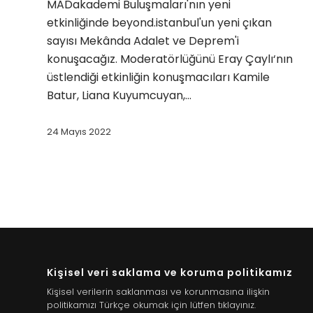
MADakademi Buluşmaları'nın yeni
etkinliğinde beyond.istanbul'un yeni çıkan
sayısı Mekânda Adalet ve Deprem'i
konuşacağız. Moderatörlüğünü Eray Çaylı‘nın
üstlendiği etkinliğin konuşmacıları Kamile
Batur, Liana Kuyumcuyan,…
24 Mayıs 2022
Kişisel veri saklama ve koruma politikamız
Kişisel verilerin saklanması ve korunmasına ilişkin
politikamızı Türkçe okumak için lütfen tıklayınız.