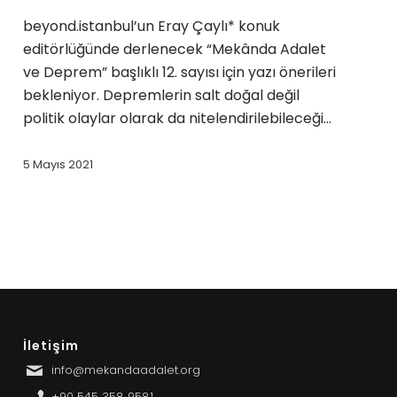
beyond.istanbul’un Eray Çaylı* konuk
editörlüğünde derlenecek “Mekânda Adalet
ve Deprem” başlıklı 12. sayısı için yazı önerileri
bekleniyor. Depremlerin salt doğal değil
politik olaylar olarak da nitelendirilebileceği…
5 Mayıs 2021
İletişim
info@mekandaadalet.org
+90 545 358 9581