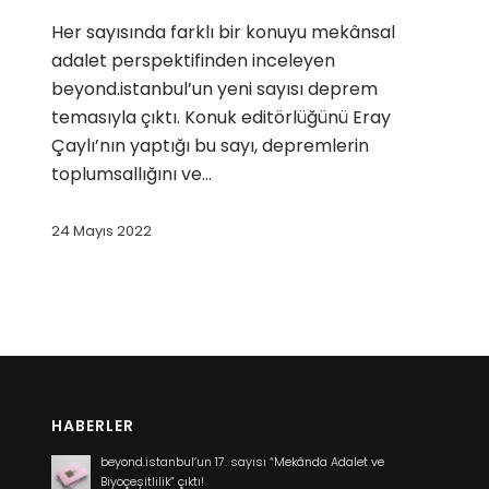
Her sayısında farklı bir konuyu mekânsal
adalet perspektifinden inceleyen
beyond.istanbul’un yeni sayısı deprem
temasıyla çıktı. Konuk editörlüğünü Eray
Çaylı’nın yaptığı bu sayı, depremlerin
toplumsallığını ve…
24 Mayıs 2022
HABERLER
beyond.istanbul’un 17. sayısı “Mekânda Adalet ve
Biyoçeşitlilik” çıktı!