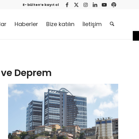
E- bülten’e kayıt ol
lar
Haberler
Bize katılın
İletişim
O
 ve Deprem