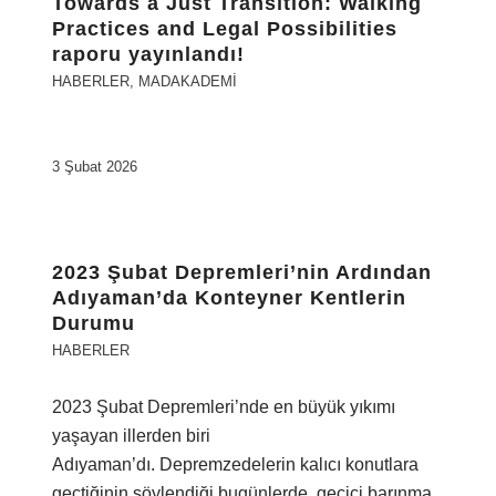
Towards a Just Transition: Walking
Practices and Legal Possibilities
raporu yayınlandı!
HABERLER
,
MADAKADEMI
3 Şubat 2026
2023 Şubat Depremleri’nin Ardından
Adıyaman’da Konteyner Kentlerin
Durumu
HABERLER
2023 Şubat Depremleri’nde en büyük yıkımı
yaşayan illerden biri
Adıyaman’dı. Depremzedelerin kalıcı konutlara
geçtiğinin söylendiği bugünlerde, geçici barınma