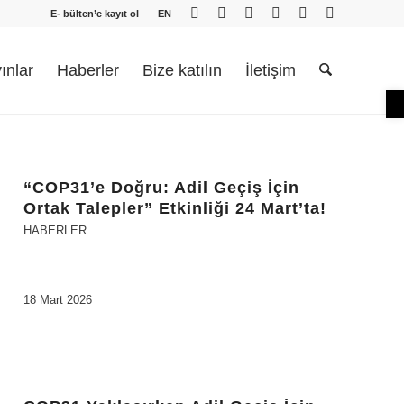
E- bülten’e kayıt ol
EN
ınlar
Haberler
Bize katılın
İletişim
O
“COP31’e Doğru: Adil Geçiş İçin
Ortak Talepler” Etkinliği 24 Mart’ta!
HABERLER
18 Mart 2026