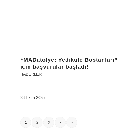
“MADatölye: Yedikule Bostanları”
için başvurular başladı!
HABERLER
23 Ekim 2025
1
2
3
›
»