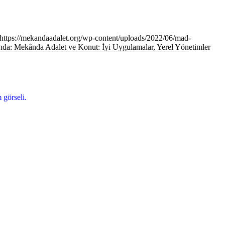
https://mekandaadalet.org/wp-content/uploads/2022/06/mad-
nda: Mekânda Adalet ve Konut: İyi Uygulamalar, Yerel Yönetimler