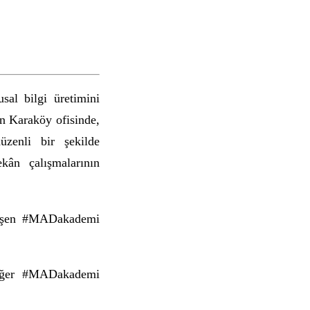
al bilgi üretimini
n Karaköy ofisinde,
üzenli bir şekilde
ekân çalışmalarının
kleşen #MADakademi
 diğer #MADakademi