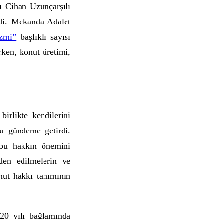
 Cihan Uzunçarşılı
di. Mekanda Adalet
zmi”
başlıklı sayısı
rken, konut üretimi,
birlikte kendilerini
nu gündeme getirdi.
 bu hakkın önemini
nden edilmelerin ve
nut hakkı tanımının
 20 yılı bağlamında