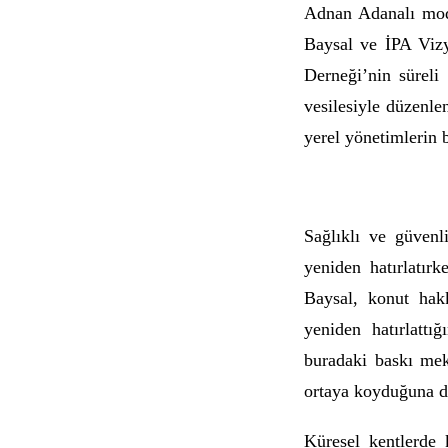
Adnan Adanalı mod
Baysal ve İPA Vizy
Derneği’nin süreli
vesilesiyle düzenle
yerel yönetimlerin 
Sağlıklı ve güvenli
yeniden hatırlatır
Baysal, konut hak
yeniden hatırlattı
buradaki baskı mek
ortaya koyduğuna di
Küresel kentlerde 