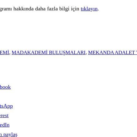
mı hakkında daha fazla bilgi için
tıklayın
.
EMI
,
MADAKADEMI BULUŞMALARI
,
MEKANDA ADALET 
ebook
tsApp
rest
edIn
n paylaş