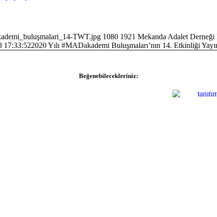
kademi_buluşmalari_14-TWT.jpg
1080
1921
Mekanda Adalet Derneği
8 17:33:52
2020 Yılı #MADakademi Buluşmaları’nın 14. Etkinliği Yayı
Beğenebilecekleriniz: