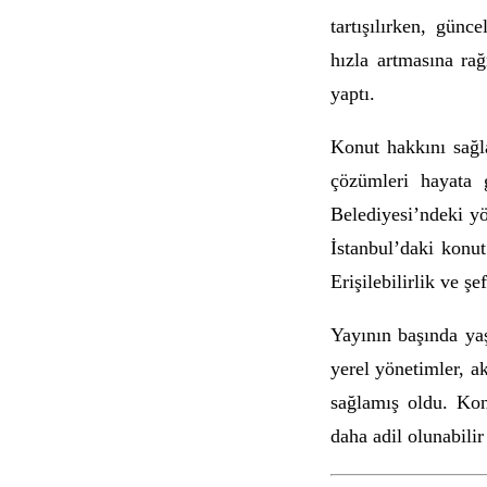
tartışılırken, gün
hızla artmasına ra
yaptı.
Konut hakkını sağl
çözümleri hayata 
Belediyesi’ndeki yö
İstanbul’daki konut
Erişilebilirlik ve ş
Yayının başında yaş
yerel yönetimler, a
sağlamış oldu.
Kon
daha adil olunabili