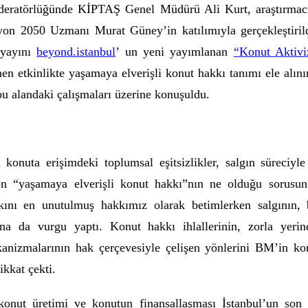
eratörlüğünde KİPTAŞ Genel Müdürü Ali Kurt, araştırmacı
on 2050 Uzmanı Murat Güney’in katılımıyla gerçekleştiril
 yayını
beyond.istanbul
’ un yeni yayımlanan
“Konut Aktivi
nen etkinlikte yaşamaya elverişli konut hakkı tanımı ele alını
bu alandaki çalışmaları
üzerine konuşuldu.
 konuta erişimdeki toplumsal eşitsizlikler, salgın süreciyle 
ken “yaşamaya elverişli konut hakkı”nın ne olduğu sorusu
kını en unutulmuş hakkımız olarak betimlerken salgının,
ğına da vurgu yaptı. Konut hakkı ihlallerinin, zorla yeri
anizmalarının hak çerçevesiyle çelişen yönlerini BM’in ko
kkat çekti.
konut üretimi ve konutun finansallaşması İstanbul’un son