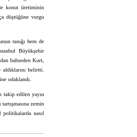
de konut üretiminin
kça düştüğüne vurgu
runun tanığı hem de
stanbul Büyükşehir
ından bahseden Kurt,
ldıklarını belirtti.
rine odaklandı.
n takip edilen yayın
ı tartışmasına zemin
 politikalarda nasıl