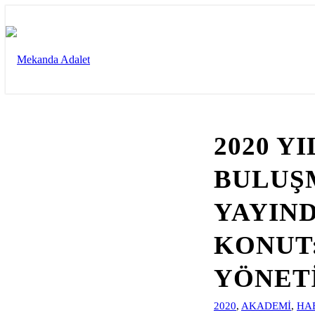
2020 Y
BULUŞM
YAYIN
KONUT:
YÖNET
2020
,
AKADEMI
,
HA