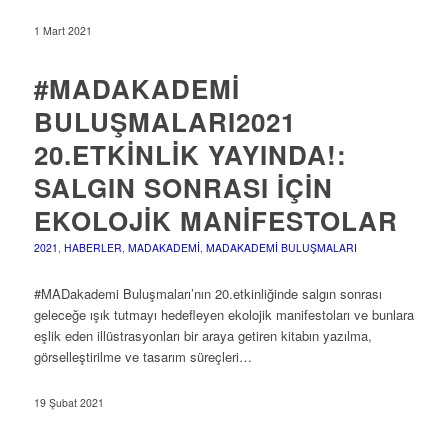
1 Mart 2021
#MADAKADEMI
BULUŞMALARI2021
20.ETKINLIK YAYINDA!:
SALGIN SONRASI İÇIN
EKOLOJIK MANIFESTOLAR
2021
,
HABERLER
,
MADAKADEMI
,
MADAKADEMI BULUŞMALARI
#MADakademi Buluşmaları’nın 20.etkinliğinde salgın sonrası
geleceğe ışık tutmayı hedefleyen ekolojik manifestoları ve bunlara
eşlik eden illüstrasyonları bir araya getiren kitabın yazılma,
görselleştirilme ve tasarım süreçleri…
19 Şubat 2021