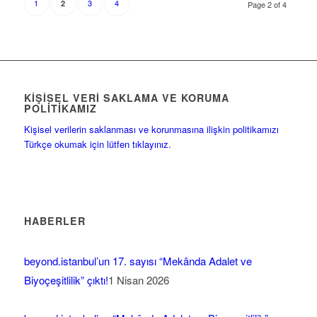
1
3
4
2
Page 2 of 4
KIŞISEL VERI SAKLAMA VE KORUMA
POLITIKAMIZ
Kişisel verilerin saklanması ve korunmasına ilişkin politikamızı
Türkçe okumak için lütfen tıklayınız.
HABERLER
beyond.istanbul’un 17. sayısı “Mekânda Adalet ve
Biyoçeşitlilik” çıktı!
1 Nisan 2026