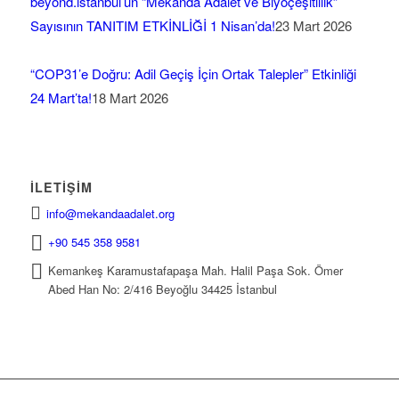
beyond.istanbul’un “Mekânda Adalet ve Biyoçeşitlilik”
Sayısının TANITIM ETKİNLİĞİ 1 Nisan’da!
23 Mart 2026
“COP31’e Doğru: Adil Geçiş İçin Ortak Talepler” Etkinliği
24 Mart’ta!
18 Mart 2026
İLETIŞIM
info@mekandaadalet.org
+90 545 358 9581
Kemankeş Karamustafapaşa Mah. Halil Paşa Sok. Ömer
Abed Han No: 2/416 Beyoğlu 34425 İstanbul