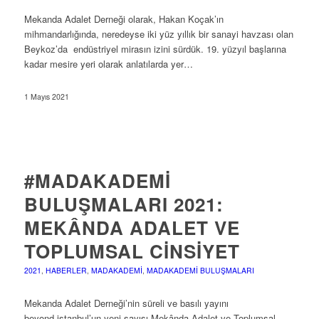
Mekanda Adalet Derneği olarak, Hakan Koçak’ın
mihmandarlığında, neredeyse iki yüz yıllık bir sanayi havzası olan
Beykoz’da endüstriyel mirasın izini sürdük. 19. yüzyıl başlarına
kadar mesire yeri olarak anlatılarda yer…
1 Mayıs 2021
#MADAKADEMI
BULUŞMALARI 2021:
MEKÂNDA ADALET VE
TOPLUMSAL CINSIYET
2021
,
HABERLER
,
MADAKADEMI
,
MADAKADEMI BULUŞMALARI
Mekanda Adalet Derneği’nin süreli ve basılı yayını
beyond.istanbul’un yeni sayısı Mekânda Adalet ve Toplumsal