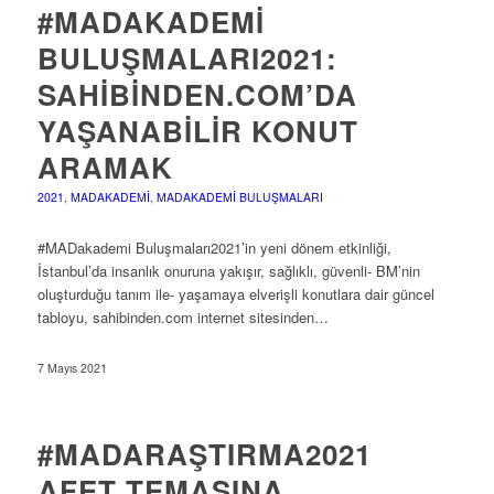
#MADAKADEMI
BULUŞMALARI2021:
SAHIBINDEN.COM’DA
YAŞANABILIR KONUT
ARAMAK
2021
,
MADAKADEMI
,
MADAKADEMI BULUŞMALARI
#MADakademi Buluşmaları2021’in yeni dönem etkinliği,
İstanbul’da insanlık onuruna yakışır, sağlıklı, güvenli- BM’nin
oluşturduğu tanım ile- yaşamaya elverişli konutlara dair güncel
tabloyu, sahibinden.com internet sitesinden…
7 Mayıs 2021
#MADARAŞTIRMA2021
AFET TEMASINA