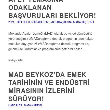
ODAKLANAN
BAŞVURULARI BEKLIYOR!
2021
,
HABERLER
,
MADAKADEMI
,
MADARAŞTIRMA
,
MADARAŞTIRMA
Mekanda Adalet Derneği (MAD) olarak bu yıl dördüncüsünü
yürüteceğimiz #MADaraştırma destek programını sunmaktan
mutluluk duyuyoruz! #MADaraştırma destek programı ile,
geleneksel kurumlar ve programlarca göz ardı edilen…
5 Mayıs 2021
MAD BEYKOZ’DA EMEK
TARIHININ VE ENDÜSTRI
MIRASININ İZLERINI
SÜRÜYOR!
HABERLER
,
MADAKADEMI