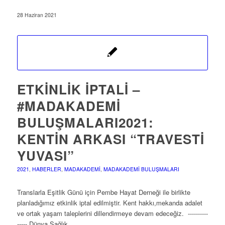
28 Haziran 2021
ETKINLIK İPTALI –
#MADAKADEMI
BULUŞMALARI2021:
KENTIN ARKASI “TRAVESTI
YUVASI”
2021
,
HABERLER
,
MADAKADEMI
,
MADAKADEMI BULUŞMALARI
Translarla Eşitlik Günü için Pembe Hayat Derneği ile birlikte
planladığımız etkinlik iptal edilmiştir. Kent hakkı,mekanda adalet
ve ortak yaşam taleplerini dillendirmeye devam edeceğiz. ----------
----- Dünya Sağlık…