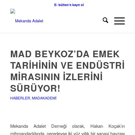
E- bülten’e kayıt ol
MAD BEYKOZ’DA EMEK
TARIHININ VE ENDÜSTRI
MIRASININ İZLERINI
SÜRÜYOR!
HABERLER
,
MADAKADEMI
Mekanda Adalet Derneği olarak, Hakan Koçak’ın
mihmandarlığında, neredeyse iki yüz yıllık bir sanayi havzası