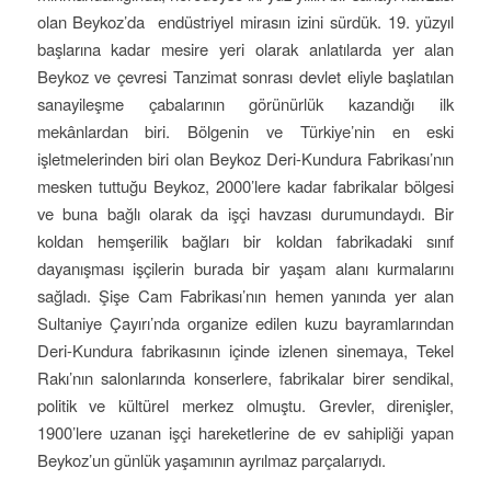
olan Beykoz’da endüstriyel mirasın izini sürdük. 19. yüzyıl
başlarına kadar mesire yeri olarak anlatılarda yer alan
Beykoz ve çevresi Tanzimat sonrası devlet eliyle başlatılan
sanayileşme çabalarının görünürlük kazandığı ilk
mekânlardan biri. B
ölgenin ve Türkiye’nin en eski
işletmelerinden biri olan Beykoz Deri-Kundura Fabrikası’nın
mesken tuttuğu Beykoz,
2000’lere kadar fabrikalar bölgesi
ve buna bağlı olarak da işçi havzası durumundaydı.
Bir
koldan hemşerilik bağları bir koldan fabrikadaki sınıf
dayanışması işçilerin burada bir yaşam alanı kurmalarını
sağladı.
Şişe Cam Fabrikası’nın hemen yanında yer alan
Sultaniye Çayırı’nda organize edilen kuzu bayramlarından
Deri-Kundura fabrikasının içinde izlenen sinemaya, Tekel
Rakı’nın salonlarında konserlere, fabrikalar birer sendikal,
politik ve kültürel merkez olmuştu. Grevler, direnişler,
1900’lere uzanan işçi hareketlerine de ev sahipliği yapan
Beykoz’un günlük yaşamının ayrılmaz parçalarıydı.