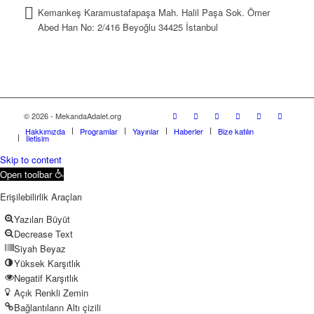
Kemankeş Karamustafapaşa Mah. Halil Paşa Sok. Ömer
Abed Han No: 2/416 Beyoğlu 34425 İstanbul
© 2026 - MekandaAdalet.org
Hakkımızda
Programlar
Yayınlar
Haberler
Bize katılın
İletişim
Skip to content
Open toolbar
Erişilebilirlik Araçları
Yazıları Büyüt
Decrease Text
Siyah Beyaz
Yüksek Karşıtlık
Negatif Karşıtlık
Açık Renkli Zemin
Bağlantıların Altı çizili