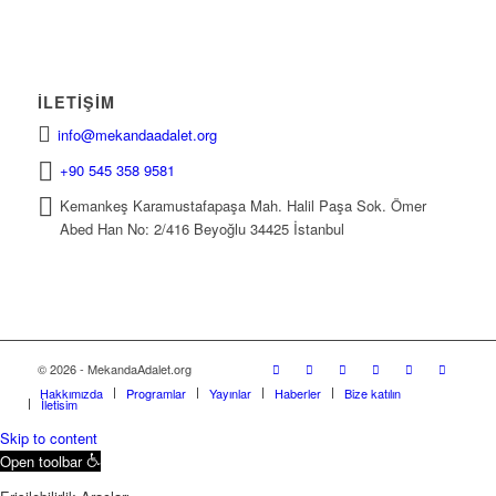
İLETIŞIM
info@mekandaadalet.org
+90 545 358 9581
Kemankeş Karamustafapaşa Mah. Halil Paşa Sok. Ömer
Abed Han No: 2/416 Beyoğlu 34425 İstanbul
© 2026 - MekandaAdalet.org
Hakkımızda
Programlar
Yayınlar
Haberler
Bize katılın
İletişim
Skip to content
Open toolbar