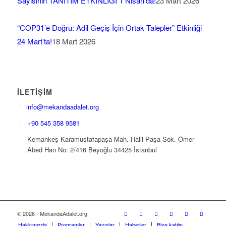
Sayısının TANITIM ETKİNLİĞİ 1 Nisan’da!
23 Mart 2026
“COP31’e Doğru: Adil Geçiş İçin Ortak Talepler” Etkinliği
24 Mart’ta!
18 Mart 2026
İLETIŞIM
info@mekandaadalet.org
+90 545 358 9581
Kemankeş Karamustafapaşa Mah. Halil Paşa Sok. Ömer
Abed Han No: 2/416 Beyoğlu 34425 İstanbul
© 2026 - MekandaAdalet.org
Hakkımızda
Programlar
Yayınlar
Haberler
Bize katılın