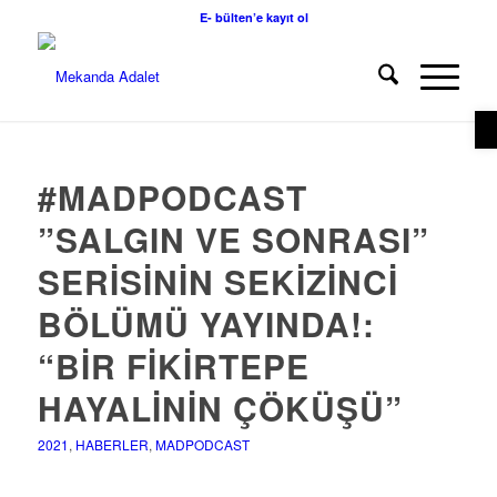
E- bülten’e kayıt ol
O
#MADPODCAST
”SALGIN VE SONRASI”
SERISININ SEKIZINCI
BÖLÜMÜ YAYINDA!:
“BIR FIKIRTEPE
HAYALININ ÇÖKÜŞÜ”
2021
,
HABERLER
,
MADPODCAST