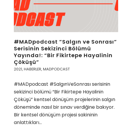
#MADpodcast ”Salgın ve Sonrası”
Serisinin Sekizinci Bölümü
Yayında!: “Bir Fikirtepe Hayalinin
Çöküşü”
2021
,
HABERLER
,
MADPODCAST
#MADpodcast #SalgınVeSonrası serisinin
sekizinci bölümü “Bir Fikirtepe Hayalinin
Çöküşü” kentsel dönüşüm projelerinin salgın
döneminde nasıl bir sınav verdiğine bakıyor.
Bir kentsel dönüşüm projesi sakininin
anlattıkları…