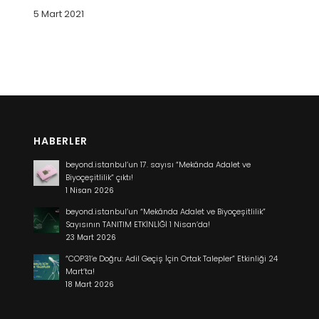
5 Mart 2021
HABERLER
beyond.istanbul’un 17. sayısı “Mekânda Adalet ve
Biyoçeşitlilik” çıktı!
1 Nisan 2026
beyond.istanbul’un “Mekânda Adalet ve Biyoçeşitlilik”
Sayısının TANITIM ETKİNLİĞİ 1 Nisan’da!
23 Mart 2026
“COP31’e Doğru: Adil Geçiş İçin Ortak Talepler” Etkinliği 24
Mart’ta!
18 Mart 2026