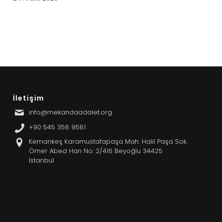
İletişim
info@mekandaadalet.org
+90 545 358 9581
Kemankeş Karamustafapaşa Mah. Halil Paşa Sok.
Ömer Abed Han No: 2/416 Beyoğlu 34425
İstanbul