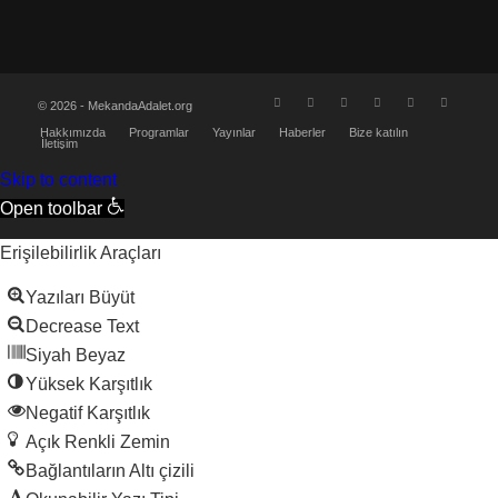
© 2026 - MekandaAdalet.org
Hakkımızda
Programlar
Yayınlar
Haberler
Bize katılın
İletişim
Skip to content
Open toolbar
Erişilebilirlik Araçları
Yazıları Büyüt
Decrease Text
Siyah Beyaz
Yüksek Karşıtlık
Negatif Karşıtlık
Açık Renkli Zemin
Bağlantıların Altı çizili