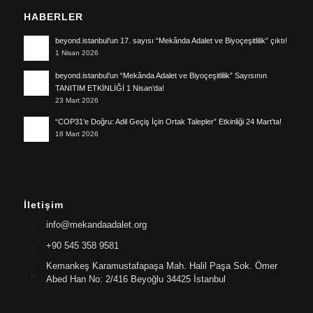
HABERLER
beyond.istanbul’un 17. sayısı “Mekânda Adalet ve Biyoçeşitlilik” çıktı!
1 Nisan 2026
beyond.istanbul’un “Mekânda Adalet ve Biyoçeşitlilik” Sayısının
TANITIM ETKİNLİĞİ 1 Nisan’da!
23 Mart 2026
“COP31’e Doğru: Adil Geçiş İçin Ortak Talepler” Etkinliği 24 Mart’ta!
18 Mart 2026
İletişim
info@mekandaadalet.org
+90 545 358 9581
Kemankeş Karamustafapaşa Mah. Halil Paşa Sok. Ömer
Abed Han No: 2/416 Beyoğlu 34425 İstanbul