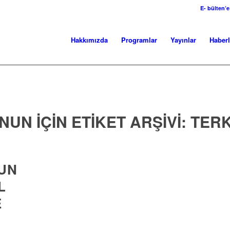
E- bülten’e
Hakkımızda
Programlar
Yayınlar
Haberl
NUN IÇIN ETIKET ARŞIVI:
TER
UN
L
E