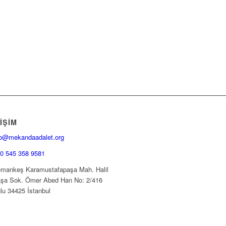
IŞIM
fo@mekandaadalet.org
0 545 358 9581
mankeş Karamustafapaşa Mah. Halil
şa Sok. Ömer Abed Han No: 2/416
lu 34425 İstanbul