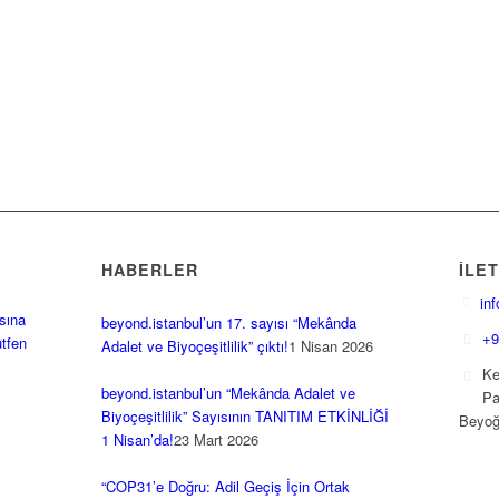
HABERLER
İLET
in
sına
beyond.istanbul’un 17. sayısı “Mekânda
+9
ütfen
Adalet ve Biyoçeşitlilik” çıktı!
1 Nisan 2026
Ke
beyond.istanbul’un “Mekânda Adalet ve
Pa
Biyoçeşitlilik” Sayısının TANITIM ETKİNLİĞİ
Beyoğ
1 Nisan’da!
23 Mart 2026
“COP31’e Doğru: Adil Geçiş İçin Ortak