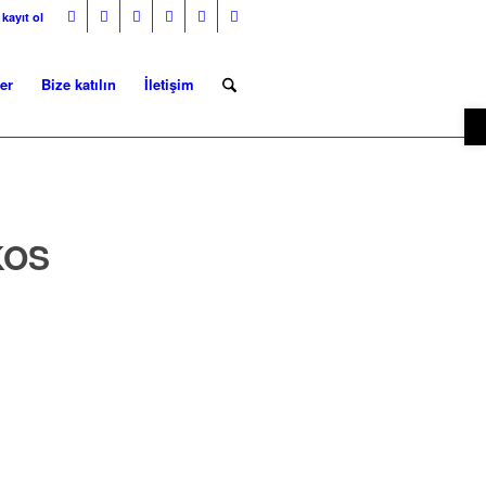
 kayıt ol
er
Bize katılın
İletişim
O
KOS