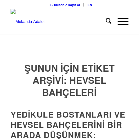
E- bülten’e kayıt ol
EN
ŞUNUN IÇIN ETIKET
ARŞIVI:
HEVSEL
BAHÇELERI
YEDIKULE BOSTANLARI VE
HEVSEL BAHÇELERINI BIR
ARADA DÜŞÜNMEK: