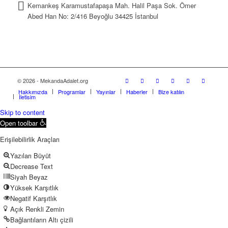
Kemankeş Karamustafapaşa Mah. Halil Paşa Sok. Ömer
Abed Han No: 2/416 Beyoğlu 34425 İstanbul
© 2026 - MekandaAdalet.org
Hakkımızda
Programlar
Yayınlar
Haberler
Bize katılın
İletişim
Skip to content
Open toolbar
Erişilebilirlik Araçları
Yazıları Büyüt
Decrease Text
Siyah Beyaz
Yüksek Karşıtlık
Negatif Karşıtlık
Açık Renkli Zemin
Bağlantıların Altı çizili