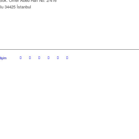
Sok. Ömer Abed Han No: 2/416
lu 34425 İstanbul
etişim