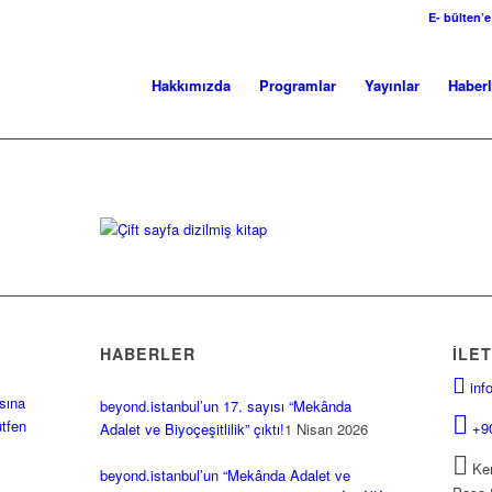
E- bülten’e
Hakkımızda
Programlar
Yayınlar
Haberl
HABERLER
İLET
inf
sına
beyond.istanbul’un 17. sayısı “Mekânda
ütfen
+9
Adalet ve Biyoçeşitlilik” çıktı!
1 Nisan 2026
Kem
beyond.istanbul’un “Mekânda Adalet ve