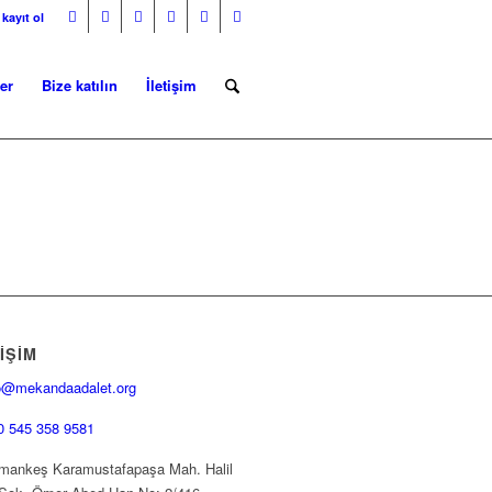
 kayıt ol
er
Bize katılın
İletişim
IŞIM
o@mekandaadalet.org
0 545 358 9581
ankeş Karamustafapaşa Mah. Halil