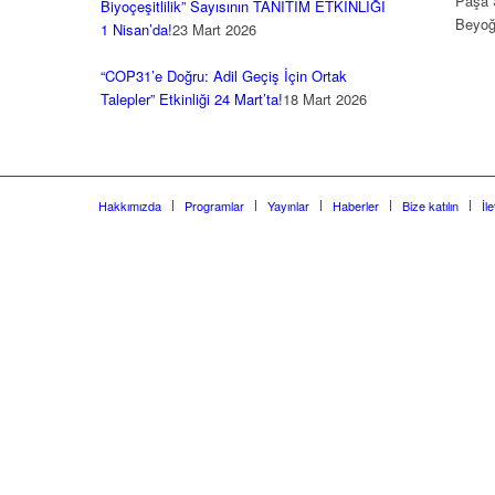
Paşa 
Biyoçeşitlilik” Sayısının TANITIM ETKİNLİĞİ
Beyoğ
1 Nisan’da!
23 Mart 2026
“COP31’e Doğru: Adil Geçiş İçin Ortak
Talepler” Etkinliği 24 Mart’ta!
18 Mart 2026
Hakkımızda
Programlar
Yayınlar
Haberler
Bize katılın
İl