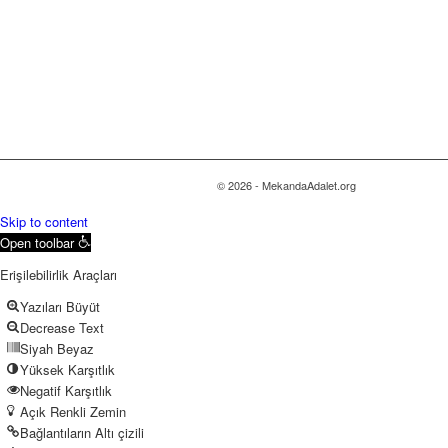
© 2026 - MekandaAdalet.org
Skip to content
Open toolbar
Erişilebilirlik Araçları
Yazıları Büyüt
Decrease Text
Siyah Beyaz
Yüksek Karşıtlık
Negatif Karşıtlık
Açık Renkli Zemin
Bağlantıların Altı çizili