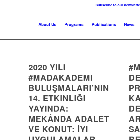
Subscribe to our newslette
About Us
Programs
Publications
News
2020 YILI
#
#MADAKADEMI
DE
BULUŞMALARI’NIN
P
14. ETKINLIĞI
K
YAYINDA:
D
MEKÂNDA ADALET
A
VE KONUT: İYI
SA
UYGULAMALAR,
BE