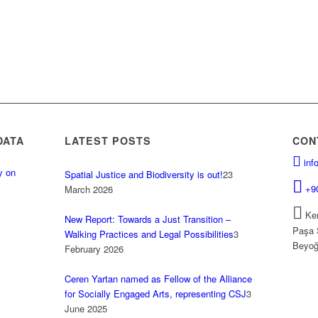
DATA
LATEST POSTS
CON
inf
y on
Spatial Justice and Biodiversity is out!
23
.
+9
March 2026
Kem
New Report: Towards a Just Transition –
Paşa 
Walking Practices and Legal Possibilities
3
Beyoğ
February 2026
Ceren Yartan named as Fellow of the Alliance
for Socially Engaged Arts, representing CSJ
3
June 2025