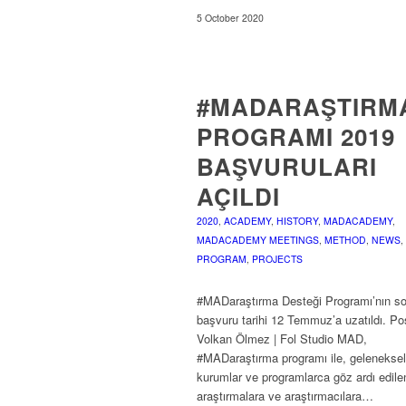
5 October 2020
#MADARAŞTIRM
PROGRAMI 2019
BAŞVURULARI
AÇILDI
2020
,
ACADEMY
,
HISTORY
,
MADACADEMY
,
MADACADEMY MEETINGS
,
METHOD
,
NEWS
,
PROGRAM
,
PROJECTS
#MADaraştırma Desteği Programı’nın s
başvuru tarihi 12 Temmuz’a uzatıldı. Po
Volkan Ölmez | Fol Studio MAD,
#MADaraştırma programı ile, geleneksel
kurumlar ve programlarca göz ardı edile
araştırmalara ve araştırmacılara…