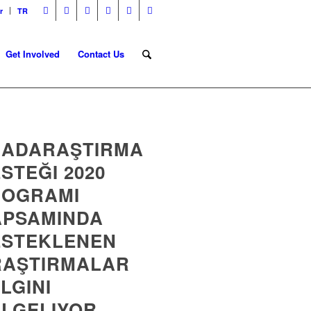
r
TR
Get Involved
Contact Us
MADARAŞTIRMA
STEĞI 2020
ROGRAMI
APSAMINDA
ESTEKLENEN
RAŞTIRMALAR
LGINI
LGELIYOR