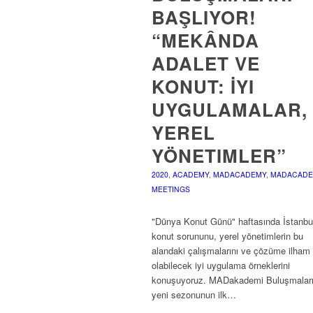
BAŞLIYOR!
“MEKÂNDA
ADALET VE
KONUT: İYI
UYGULAMALAR,
YEREL
YÖNETIMLER”
2020
,
ACADEMY
,
MADACADEMY
,
MADACAD
MEETINGS
"Dünya Konut Günü" haftasında İstanbul
konut sorununu, yerel yönetimlerin bu
alandaki çalışmalarını ve çözüme ilham
olabilecek iyi uygulama örneklerini
konuşuyoruz. MADakademi Buluşmaları
yeni sezonunun ilk…