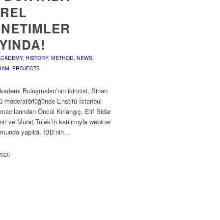
EREL
NETIMLER
YINDA!
ACADEMY
,
HISTORY
,
METHOD
,
NEWS
,
RAM
,
PROJECTS
ademi Buluşmaları’nın ikincisi, Sinan
ü moderatörlüğünde Enstitü İstanbul
rmacılarından Öncül Kırlangıç, Elif Sidar
r ve Murat Tülek’in katılımıyla webinar
rmunda yapıldı. İBB’nin…
2020