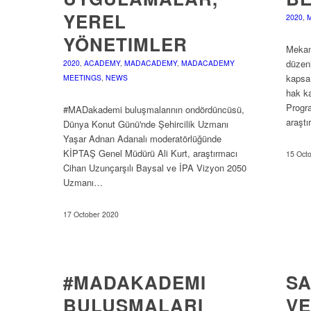
YEREL
2020
,
YÖNETIMLER
Mekan
düzen
2020
,
ACADEMY
,
MADACADEMY
,
MADACADEMY
kapsa
MEETINGS
,
NEWS
hak k
Progra
#MADakademi buluşmalarının ondördüncüsü,
araşt
Dünya Konut Günü'nde Şehircilik Uzmanı
Yaşar Adnan Adanalı moderatörlüğünde
KİPTAŞ Genel Müdürü Ali Kurt, araştırmacı
15 Oct
Cihan Uzunçarşılı Baysal ve İPA Vizyon 2050
Uzmanı…
17 October 2020
#MADAKADEMI
SA
BULUŞMALARI
VE