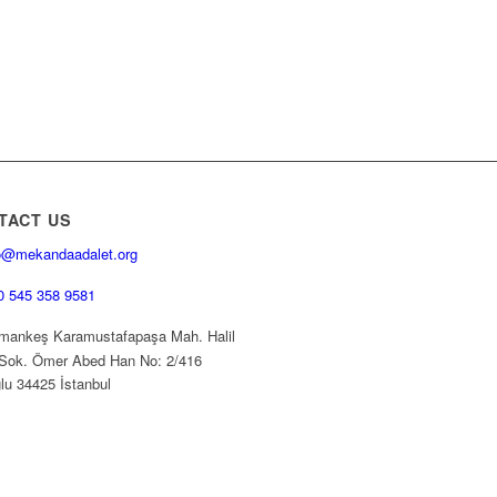
TACT US
o@mekandaadalet.org
0 545 358 9581
ankeş Karamustafapaşa Mah. Halil
Sok. Ömer Abed Han No: 2/416
lu 34425 İstanbul