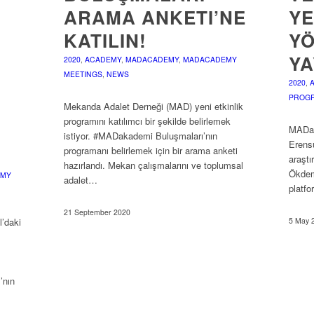
ARAMA ANKETI’NE
Y
KATILIN!
YÖ
YA
2020
,
ACADEMY
,
MADACADEMY
,
MADACADEMY
MEETINGS
,
NEWS
2020
,
PROG
Mekanda Adalet Derneği (MAD) yeni etkinlik
programını katılımcı bir şekilde belirlemek
MADak
istiyor. #MADakademi Buluşmaları’nın
Erens
programanı belirlemek için bir arama anketi
araştı
hazırlandı. Mekan çalışmalarını ve toplumsal
Ökdemi
EMY
adalet…
platfo
21 September 2020
’daki
5 May 
’nın