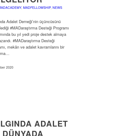
MADACADEMY
,
MADFELLOWSHIP
,
NEWS
da Adalet Derneği’nin üçüncüsünü
lediği #MADaraştırma Desteği Programı
mında bu yıl yedi proje destek almaya
azandı. #MADaraştırma Desteği
mı, mekân ve adalet kavramlarını bir
ırma…
ober 2020
LGINDA ADALET
 DÜNYADA