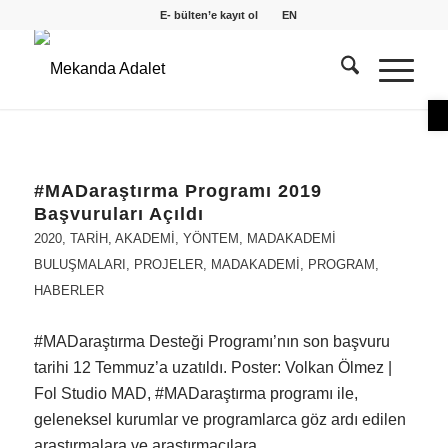
E- bülten’e kayıt ol
EN
O
#MADaraştırma Programı 2019
Başvuruları Açıldı
2020
,
TARİH
,
AKADEMI
,
YÖNTEM
,
MADAKADEMI
BULUŞMALARI
,
PROJELER
,
MADAKADEMI
,
PROGRAM
,
HABERLER
#MADaraştırma Desteği Programı’nın son başvuru
tarihi 12 Temmuz’a uzatıldı. Poster: Volkan Ölmez |
Fol Studio MAD, #MADaraştırma programı ile,
geleneksel kurumlar ve programlarca göz ardı edilen
araştırmalara ve araştırmacılara…