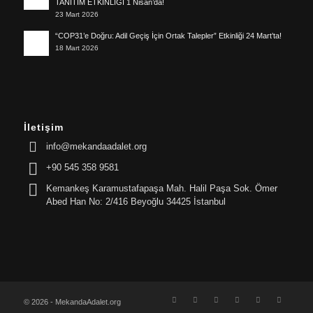
TANITIM ETKİNLİĞİ 1 Nisan’da!
23 Mart 2026
“COP31’e Doğru: Adil Geçiş İçin Ortak Talepler” Etkinliği 24 Mart’ta!
18 Mart 2026
İletişim
info@mekandaadalet.org
+90 545 358 9581
Kemankeş Karamustafapaşa Mah. Halil Paşa Sok. Ömer
Abed Han No: 2/416 Beyoğlu 34425 İstanbul
© 2026 - MekandaAdalet.org