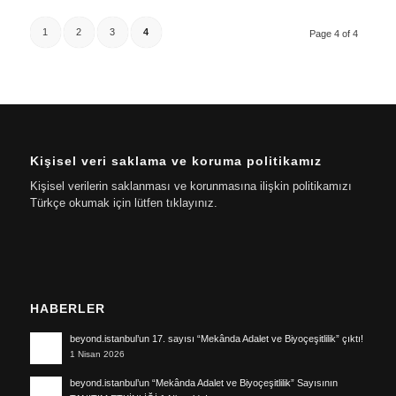
1
2
3
4
Page 4 of 4
Kişisel veri saklama ve koruma politikamız
Kişisel verilerin saklanması ve korunmasına ilişkin politikamızı
Türkçe okumak için lütfen tıklayınız.
HABERLER
beyond.istanbul’un 17. sayısı “Mekânda Adalet ve Biyoçeşitlilik” çıktı!
1 Nisan 2026
beyond.istanbul’un “Mekânda Adalet ve Biyoçeşitlilik” Sayısının