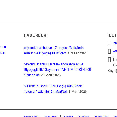
HABERLER
İLET
in
sına
beyond.istanbul’un 17. sayısı “Mekânda
+9
ütfen
Adalet ve Biyoçeşitlilik” çıktı!
1 Nisan 2026
Ke
beyond.istanbul’un “Mekânda Adalet ve
Pa
Biyoçeşitlilik” Sayısının TANITIM ETKİNLİĞİ
Beyoğ
1 Nisan’da!
23 Mart 2026
“COP31’e Doğru: Adil Geçiş İçin Ortak
Talepler” Etkinliği 24 Mart’ta!
18 Mart 2026
Hakkımızda
Programlar
Yayınlar
Haberler
Bize katılın
İl