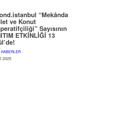
ond.istanbul “Mekânda
let ve Konut
peratifçiliği” Sayısının
ITIM ETKİNLİĞİ 13
ül’de!
,
HABERLER
ül 2025