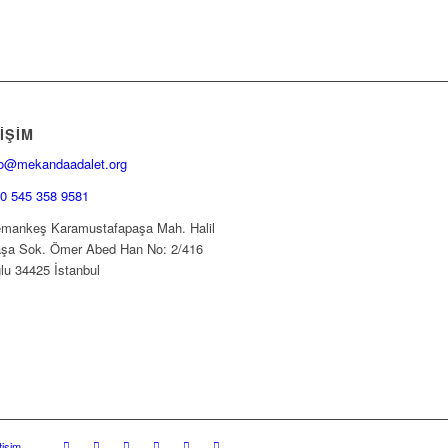
IŞIM
fo@mekandaadalet.org
0 545 358 9581
mankeş Karamustafapaşa Mah. Halil
şa Sok. Ömer Abed Han No: 2/416
lu 34425 İstanbul
etişim