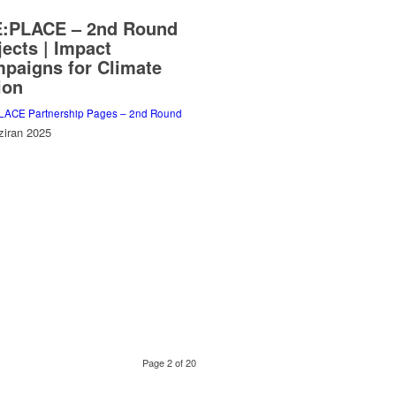
:PLACE – 2nd Round
jects | Impact
paigns for Climate
ion
LACE Partnership Pages – 2nd Round
ziran 2025
Page 2 of 20