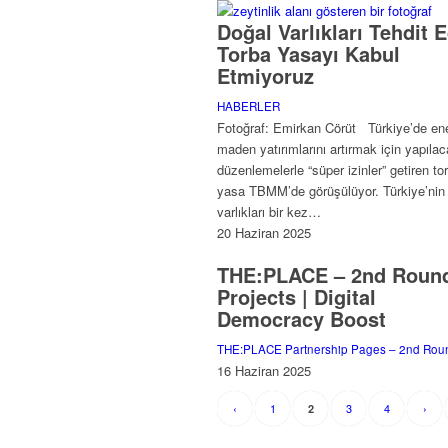
Doğal Varlıkları Tehdit 
Torba Yasayı Kabul
Etmiyoruz
HABERLER
Fotoğraf: Emirkan Cörüt Türkiye’de ene
maden yatırımlarını artırmak için yapıla
düzenlemelerle “süper izinler” getiren to
yasa TBMM’de görüşülüyor. Türkiye’nin
varlıkları bir kez…
20 Haziran 2025
THE:PLACE – 2nd Roun
Projects | Digital
Democracy Boost
THE:PLACE Partnership Pages – 2nd Rou
16 Haziran 2025
‹
1
3
4
›
2