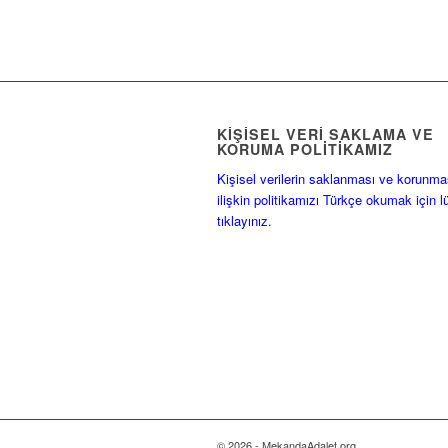
KIŞISEL VERI SAKLAMA VE
KORUMA POLITIKAMIZ
Kişisel verilerin saklanması ve korunma
ilişkin politikamızı Türkçe okumak için l
tıklayınız.
© 2026 - MekandaAdalet.org