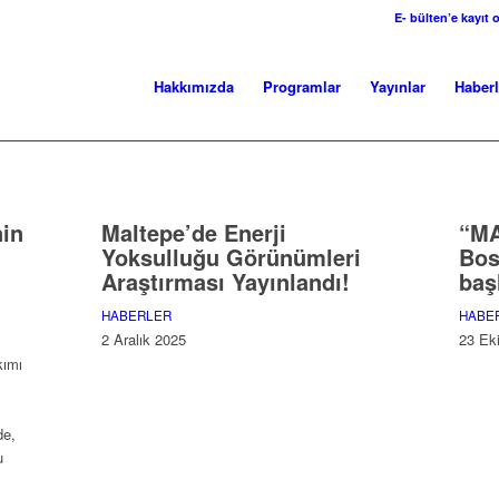
E- bülten’e kayıt o
Hakkımızda
Programlar
Yayınlar
Haberl
nin
Maltepe’de Enerji
“MA
Yoksulluğu Görünümleri
Bos
Araştırması Yayınlandı!
baş
HABERLER
HABE
2 Aralık 2025
23 Ek
kımı
de,
u