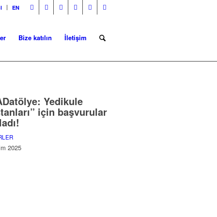
l
EN
er
Bize katılın
İletişim
Datölye: Yedikule
tanları” için başvurular
ladı!
RLER
im 2025