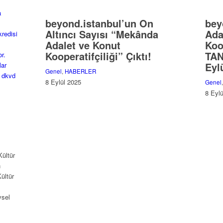
beyond.istanbul’un On
bey
Altıncı Sayısı “Mekânda
Ada
Adalet ve Konut
Koo
Kooperatifçiliği” Çıktı!
TAN
Eyl
Genel
,
HABERLER
8 Eylül 2025
Genel
8 Eyl
Kültür
n
ültür
vsel