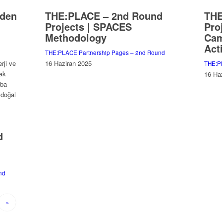
Eden
THE:PLACE – 2nd Round
THE
Projects | SPACES
Pro
Methodology
Cam
Act
THE:PLACE Partnership Pages – 2nd Round
rji ve
16 Haziran 2025
THE:P
cak
16 Ha
rba
 doğal
d
nd
»