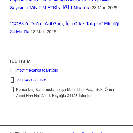
Sayısının TANITIM ETKİNLİĞİ 1 Nisan’da!
23 Mart 2026
“COP31’e Doğru: Adil Geçiş İçin Ortak Talepler” Etkinliği
24 Mart’ta!
18 Mart 2026
İLETIŞIM
info@mekandaadalet.org
+90 545 358 9581
Kemankeş Karamustafapaşa Mah. Halil Paşa Sok. Ömer
Abed Han No: 2/416 Beyoğlu 34425 İstanbul
© 2026 - MekandaAdalet.org