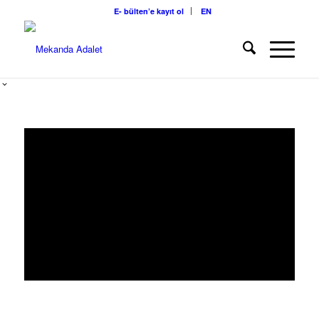
E- bülten’e kayıt ol
EN