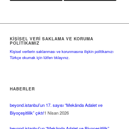
KIŞISEL VERI SAKLAMA VE KORUMA
POLITIKAMIZ
Kişisel verilerin saklanması ve korunmasına ilişkin politikamızı
Türkçe okumak için lütfen tıklayınız.
HABERLER
beyond.istanbul’un 17. sayısı “Mekânda Adalet ve
Biyoçeşitlilik” çıktı!
1 Nisan 2026
beyond.istanbul’un “Mekânda Adalet ve Biyoçeşitlilik”