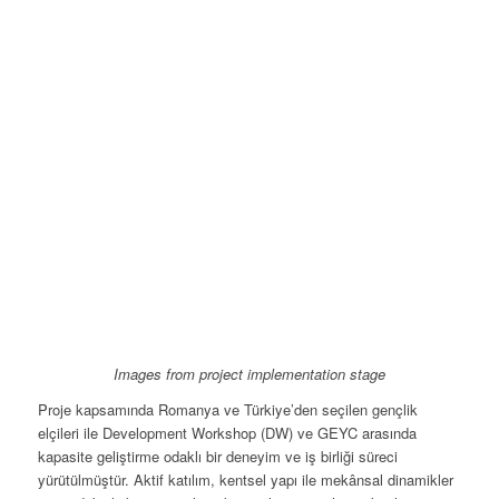
1
2
3
4
5
6
7
8
Images from project implementation stage
Proje kapsamında Romanya ve Türkiye’den seçilen gençlik
elçileri ile Development Workshop (DW) ve GEYC arasında
kapasite geliştirme odaklı bir deneyim ve iş birliği süreci
yürütülmüştür. Aktif katılım, kentsel yapı ile mekânsal dinamikler