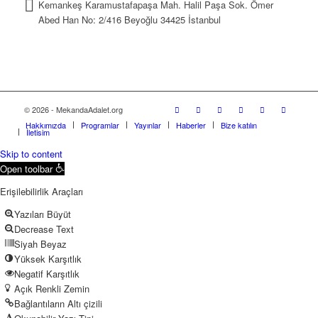
Kemankeş Karamustafapaşa Mah. Halil Paşa Sok. Ömer
Abed Han No: 2/416 Beyoğlu 34425 İstanbul
© 2026 - MekandaAdalet.org
Hakkımızda
Programlar
Yayınlar
Haberler
Bize katılın
İletişim
Skip to content
Open toolbar
Erişilebilirlik Araçları
Yazıları Büyüt
Decrease Text
Siyah Beyaz
Yüksek Karşıtlık
Negatif Karşıtlık
Açık Renkli Zemin
Bağlantıların Altı çizili