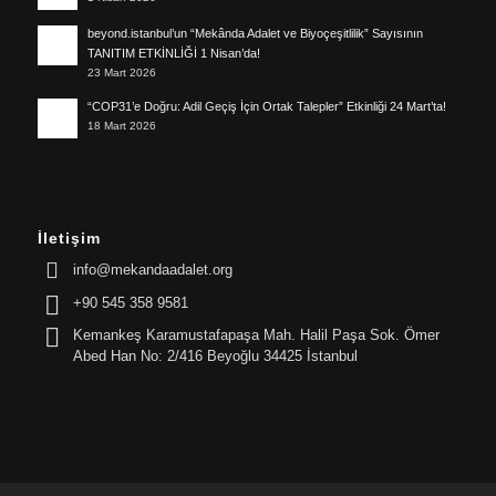
beyond.istanbul’un “Mekânda Adalet ve Biyoçeşitlilik” Sayısının
TANITIM ETKİNLİĞİ 1 Nisan’da!
23 Mart 2026
“COP31’e Doğru: Adil Geçiş İçin Ortak Talepler” Etkinliği 24 Mart’ta!
18 Mart 2026
İletişim
info@mekandaadalet.org
+90 545 358 9581
Kemankeş Karamustafapaşa Mah. Halil Paşa Sok. Ömer
Abed Han No: 2/416 Beyoğlu 34425 İstanbul