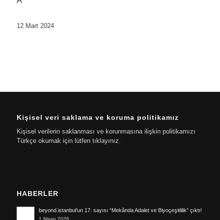
Â
12 Mart 2024
Kişisel veri saklama ve koruma politikamız
Kişisel verilerin saklanması ve korunmasına ilişkin politikamızı
Türkçe okumak için lütfen tıklayınız.
HABERLER
beyond.istanbul’un 17. sayısı “Mekânda Adalet ve Biyoçeşitlilik” çıktı!
1 Nisan 2026