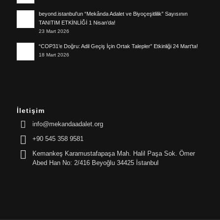
beyond.istanbul’un “Mekânda Adalet ve Biyoçeşitlilik” Sayısının
TANITIM ETKİNLİĞİ 1 Nisan’da!
23 Mart 2026
“COP31’e Doğru: Adil Geçiş İçin Ortak Talepler” Etkinliği 24 Mart’ta!
18 Mart 2026
İletişim
info@mekandaadalet.org
+90 545 358 9581
Kemankeş Karamustafapaşa Mah. Halil Paşa Sok. Ömer
Abed Han No: 2/416 Beyoğlu 34425 İstanbul