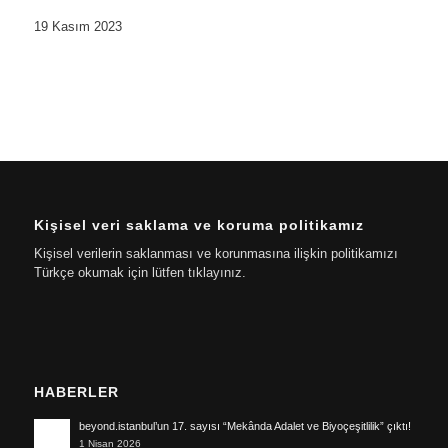
19 Kasım 2023
Kişisel veri saklama ve koruma politikamız
Kişisel verilerin saklanması ve korunmasına ilişkin politikamızı
Türkçe okumak için lütfen tıklayınız.
HABERLER
beyond.istanbul’un 17. sayısı “Mekânda Adalet ve Biyoçeşitlilik” çıktı!
1 Nisan 2026