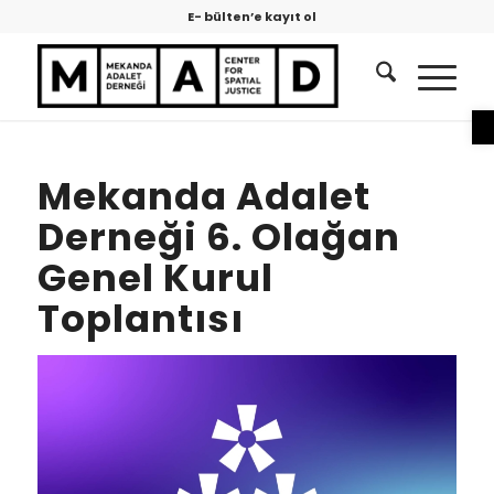
E- bülten’e kayıt ol
O
Mekanda Adalet
Derneği 6. Olağan
Genel Kurul
Toplantısı