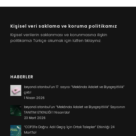
Kişisel veri saklama ve koruma politikamız
Kişisel verilerin saklanması ve korunmasına ilişkin
politikamızı Türkçe okumak için lütfen tıklayınız.
HABERLER
beyond.istanbul’un 17. sayısı “Mekânda Adalet ve Biyoçeşitlilik”
çıktı!
1 Nisan 2026
beyond.istanbul’un “Mekânda Adalet ve Biyoçeşitlilik” Sayısının
TANITIM ETKİNLİĞİ 1 Nisan’da!
23 Mart 2026
“COP31’e Doğru: Adil Geçiş İçin Ortak Talepler” Etkinliği 24
Mart’ta!