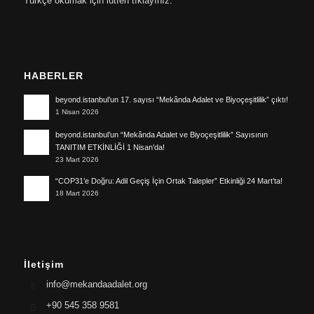
Türkçe okumak için lütfen tıklayınız.
HABERLER
beyond.istanbul’un 17. sayısı “Mekânda Adalet ve Biyoçeşitlilik” çıktı!
1 Nisan 2026
beyond.istanbul’un “Mekânda Adalet ve Biyoçeşitlilik” Sayısının
TANITIM ETKİNLİĞİ 1 Nisan’da!
23 Mart 2026
“COP31’e Doğru: Adil Geçiş İçin Ortak Talepler” Etkinliği 24 Mart’ta!
18 Mart 2026
İletişim
info@mekandaadalet.org
+90 545 358 9581