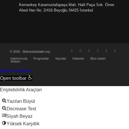
Kemankeş Karamustafapaşa Mah. Halil Paşa Sok. Ömer
Abed Han No: 2/416 Beyoğlu 34425 İstanbul
© 2026 - MekandaAdalet.org
Hakkımızda
Programlar
Yayınlar
Haberler
Bize katılın
İletişim
Skip to content
Open toolbar
Erişilebilirlik Araçları
Yazıları Büyüt
Decrease Text
Siyah Beyaz
Yüksek Karşıtlık