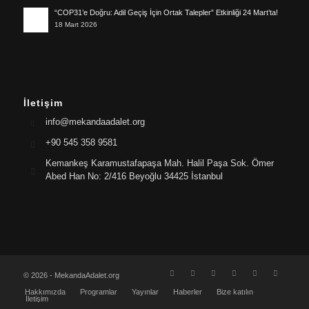
“COP31’e Doğru: Adil Geçiş İçin Ortak Talepler” Etkinliği 24 Mart’ta!
18 Mart 2026
İletişim
info@mekandaadalet.org
+90 545 358 9581
Kemankeş Karamustafapaşa Mah. Halil Paşa Sok. Ömer
Abed Han No: 2/416 Beyoğlu 34425 İstanbul
© 2026 - MekandaAdalet.org
Hakkımızda
Programlar
Yayınlar
Haberler
Bize katılın
İletişim