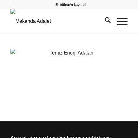
E- bülten’e kayıt ol
Kişisel veri saklama ve koruma politikamız