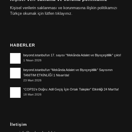
Kişisel verilerin saklanması ve korunmasına ilişkin politikamızı
Türkçe okumak için lütfen tıklayınız.
HABERLER
beyond.istanbul’un 17. sayısı “Mekânda Adalet ve Biyoçeşitlilik” çıktı!
1 Nisan 2026
beyond.istanbul’un “Mekânda Adalet ve Biyoçeşitlilik” Sayısının
TANITIM ETKİNLİĞİ 1 Nisan’da!
23 Mart 2026
“COP31’e Doğru: Adil Geçiş İçin Ortak Talepler” Etkinliği 24 Mart’ta!
18 Mart 2026
İletişim