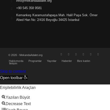
info@mekandaadalet.org
+90 545 358 9581
Kemankeş Karamustafapaşa Mah. Halil Paşa Sok. Ömer
Abed Han No: 2/416 Beyoğlu 34425 İstanbul
© 2026 - MekandaAdalet.org
Hakkımızda
Programlar
Yayınlar
Haberler
Bize katılın
İletişim
Skip to content
Open toolbar
Erişilebilirlik Araçları
Yazıları Büyüt
Decrease Text